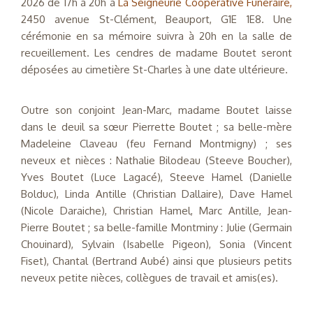
2026 de 17h à 20h à
La Seigneurie Coopérative Funéraire,
2450 avenue St-Clément, Beauport, G1E 1E8. Une
cérémonie en sa mémoire suivra à 20h en la salle de
recueillement. Les cendres de madame Boutet seront
déposées au cimetière St-Charles à une date ultérieure.
Outre son conjoint Jean-Marc, madame Boutet laisse
dans le deuil sa sœur Pierrette Boutet ; sa belle-mère
Madeleine Claveau (feu Fernand Montmigny) ; ses
neveux et nièces : Nathalie Bilodeau (Steeve Boucher),
Yves Boutet (Luce Lagacé), Steeve Hamel (Danielle
Bolduc), Linda Antille (Christian Dallaire), Dave Hamel
(Nicole Daraiche), Christian Hamel, Marc Antille, Jean-
Pierre Boutet ; sa belle-famille Montminy : Julie (Germain
Chouinard), Sylvain (Isabelle Pigeon), Sonia (Vincent
Fiset), Chantal (Bertrand Aubé) ainsi que plusieurs petits
neveux petite nièces, collègues de travail et amis(es).