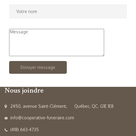
Nous joindre
2450, avenue Saint-Clément, Québec, QC. G1E 1E8
info@cooperative-funeraire.com
(418) 663-4735