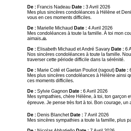
De :
Francis Nadeau
Date :
3 Avril 2026
Mes plus sincères condoléances à Hélène et Deni
vous en ces moments difficiles.
De :
Marielle Michaud
Date :
4 Avril 2026
Mes condoléances à toute la famille. À toi mon cou
aimais.🙏
De :
Elisabeth Michaud et André Savary
Date :
6 A
Nos sincères condoléances à toute la famille. N
traverser cette période difficile dans la sérénité.
De :
Marie Coté et Gaetan Pouliot (ragout)
Date :
6
Mes plus sincères condoléances à Hélène ainsi q
ces moments difficiles.
De :
Sylvie Gagnon
Date :
6 Avril 2026
Mes sympathies, chère Hélène, à toi, ton garçon et
épreuve. Je pense très fort à toi. Bon courage, un 
De :
Denis Blanchet
Date :
7 Avril 2026
Mes sincères sympathies a toute la famille, plus 
De :
Nicolas Abbatiello
Date :
7 Avril 2026