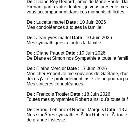
De :
Diane Roy Bédard , amie de Marie Paule.
Dat
Prenant part à votre douleur, je vous présente m
vous accompagnent dans ces moments difficiles.
De :
Lucette martel
Date :
10 Juin 2026
Mes condoléances à toutes la famille
De :
Jean-yves martel
Date :
10 Juin 2026
Mes sympathiques a toutes la famille
De :
Diane Paquet
Date :
10 Juin 2026
De Diane et Simon nos Sympathie à toute la famil
De :
Elaine Mercier
Date :
17 Juin 2026
Mon cher Robert Je me souviens de Gaétane, d'une
décès j'ai été profondément triste. Je ne pourrai pa
Mes sincères condoléances.
De :
Francois Trottier
Date :
18 Juin 2026
Toutes mes sympathies Robert ainsi qu'à toute la f
De :
Raoul Leblanc et Rachel Marquis
Date :
18 J
Nos sincÃ¨res sympathies Ã toi Robert et Ã toute
de grande tristesse.